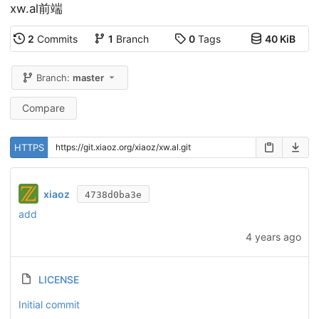
xw.al前端
2
Commits
1
Branch
0
Tags
40 KiB
Branch:
master
Compare
HTTPS
xiaoz
4738d0ba3e
add
4 years ago
LICENSE
Initial commit